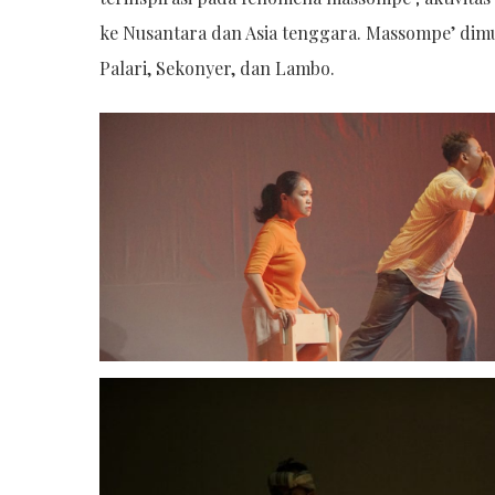
Hit enter to search or ESC to close
ke Nusantara dan Asia tenggara. Massompe’ dim
Palari, Sekonyer, dan Lambo.