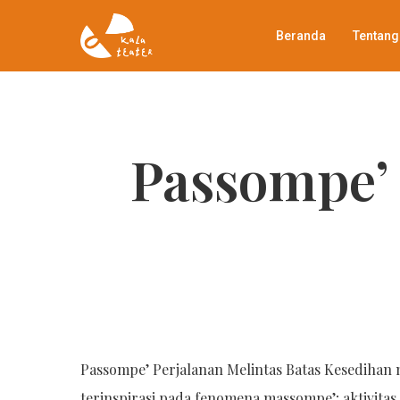
Skip
Beranda
Tentang
to
main
content
Passompe’ 
Passompe’ Perjalanan Melintas Batas Kesediha
terinspirasi pada fenomena massompe’; aktivita