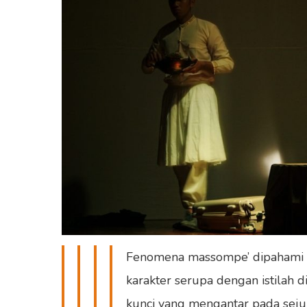
Fenomena massompe’ dipahami seb
karakter serupa dengan istilah 
kunci yang mengantar pada seju