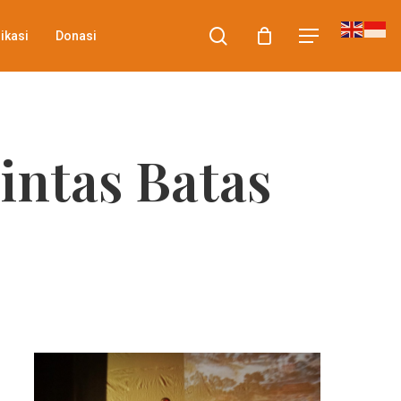
search
Menu
ikasi
Donasi
intas Batas