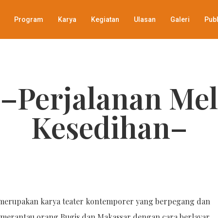
Program
Karya
Kegiatan
Ulasan
Galeri
Publ
–Perjalanan Mel
Kesedihan–
n merupakan karya teater kontemporer yang berpegang dan
s merantau orang Bugis dan Makassar dengan cara berlayar