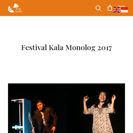
Skip
Menu
search
to
Close
main
Menu
content
Festival Kala Monolog 2017