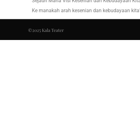
Sejauh Mana Visi Kesenian dan Kebudayaan Kit
Ke manakah arah kesenian dan kebudayaan kita
Pertanyaan ini membentangkan pertanyaan lainn
©2025 Kala Teater
Mari kita diskusikan!
Pembicara:
Halim HD – Networker Kebudayaan
Luna Vidya – Seniman
Moderator:
Nurul Inayah – Seniman
PREVIOUS