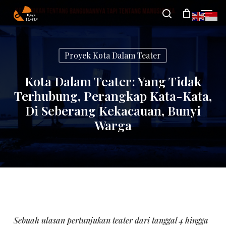
Skip
Menu
search
to
Close
main
Menu
Proyek Kota Dalam Teater
content
Kota Dalam Teater: Yang Tidak
Terhubung, Perangkap Kata-Kata,
Di Seberang Kekacauan, Bunyi
Warga
Sebuah ulasan pertunjukan teater dari tanggal 4 hingga