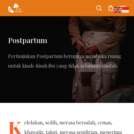
Skip
Menu
search
to
Close
main
Menu
content
Postpartum
Pertunjukan Postpartum berupaya membuka ruang
untuk kisah-kisah ibu yang tidak selamanya indah.
K
elelahan, sedih, merasa bersalah, cemas,
khawatir, takut, merasa sendirian, menerima