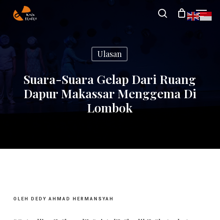
Skip
Menu
search
to
Close
main
Menu
Ulasan
content
Suara-Suara Gelap Dari Ruang
Dapur Makassar Menggema Di
Lombok
OLEH DEDY AHMAD HERMANSYAH